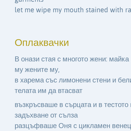
let me wipe my mouth stained with ra
Оплаквачки
В онази стая с многото жени: майка
му жените му,
в харема със лимонени стени и бел
телата им да втасват
възкръсваше в сърцата и в тестото
задъхване от сълза
разцъфваше Оня с цикламен вене