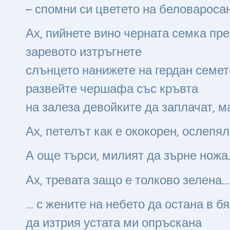
– спомни си цветето на беловароса
Ах, пийнете вино черната семка пр
заревото изтръгнете
слънцето нанижете на гердан семет
развейте чершафа със кръвта
на залеза девойките да заплачат, м
Ах, петелът как е ококорен, ослепял
А още търси, милият да зърне ножа
Ах, тревата защо е толково зелена…
… с жените на небето да остана в б
да изтрия устата ми опръскана